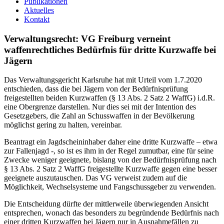
Publikationen
Aktuelles
Kontakt
Verwaltungsrecht: VG Freiburg verneint
waffenrechtliches Bedürfnis für dritte Kurzwaffe bei
Jägern
Das Verwaltungsgericht Karlsruhe hat mit Urteil vom 1.7.2020
entschieden, dass die bei Jägern von der Bedürfnisprüfung
freigestellten beiden Kurzwaffen (§ 13 Abs. 2 Satz 2 WaffG) i.d.R.
eine Obergrenze darstellen. Nur dies sei mit der Intention des
Gesetzgebers, die Zahl an Schusswaffen in der Bevölkerung
möglichst gering zu halten, vereinbar.
Beantragt ein Jagdscheininhaber daher eine dritte Kurzwaffe – etwa
zur Fallenjagd -, so ist es ihm in der Regel zumutbar, eine für seine
Zwecke weniger geeignete, bislang von der Bedürfnisprüfung nach
§ 13 Abs. 2 Satz 2 WaffG freigestellte Kurzwaffe gegen eine besser
geeignete auszutauschen. Das VG verweist zudem auf die
Möglichkeit, Wechselsysteme und Fangschussgeber zu verwenden.
Die Entscheidung dürfte der mittlerweile überwiegenden Ansicht
entsprechen, wonach das besonders zu begründende Bedürfnis nach
einer dritten Kurzwaffen bei Jägern nur in Ausnahmefällen zu