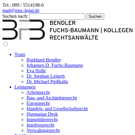
Tel.: 089 / 5514198-0
mail@muc-legal.de
Suchen nach:
Team
Burkhard Bendler
Johannes-D. Fuchs-Baumann
Eva Holle
Dr. Stephan Leitgeb
Dr. Michael Pießkalla
Leistungen
Arbeitsrecht
Bau- und Architektenrecht
Europarecht
Handels- und Gesellschaftsrecht
Hungarian Desk
Immobilienrecht
Insolvenzrecht
Verwaltungsrecht