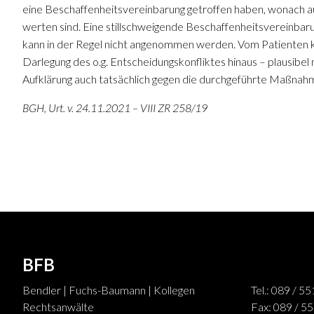
eine Beschaffenheitsvereinbarung getroffen haben, wonach a
werten sind. Eine stillschweigende Beschaffenheitsvereinbaru
kann in der Regel nicht angenommen werden. Vom Patienten ka
Darlegung des o.g. Entscheidungskonfliktes hinaus – plausibel
Aufklärung auch tatsächlich gegen die durchgeführte Maßnah
BGH, Urt. v. 24.11.2021 – VIII ZR 258/19
BFB
Bendler | Fuchs-Baumann | Kollegen
Tel.: 089 / 5
Rechtsanwälte
Fax: 089 / 5