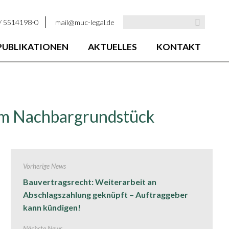
 / 5514198-0
mail@muc-legal.de
PUBLIKATIONEN
AKTUELLES
KONTAKT
om Nachbargrundstück
Vorherige News
Bauvertragsrecht: Weiterarbeit an
Abschlagszahlung geknüpft – Auftraggeber
kann kündigen!
Nächste News