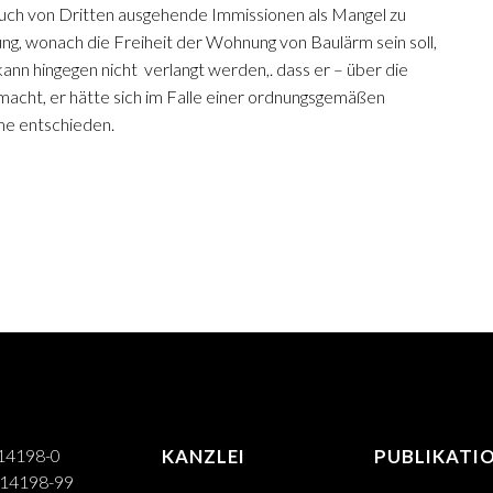
uch von Dritten ausgehende Immissionen als Mangel zu
ng, wonach die Freiheit der Wohnung von Baulärm sein soll,
nn hingegen nicht verlangt werden,. dass er – über die
 macht, er hätte sich im Falle einer ordnungsgemäßen
me entschieden.
514198-0
KANZLEI
PUBLIKATI
514198-99