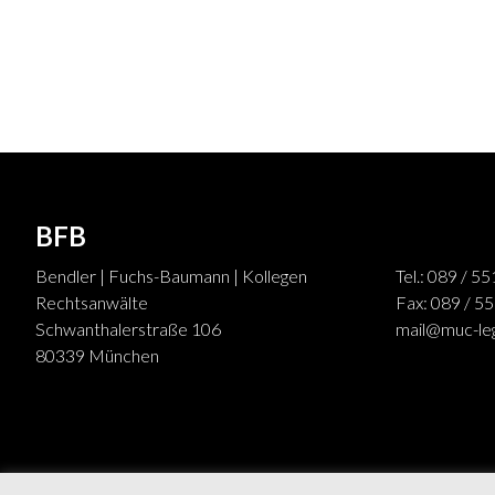
BFB
Bendler | Fuchs-Baumann | Kollegen
Tel.: 089 / 5
Rechtsanwälte
Fax: 089 / 5
Schwanthalerstraße 106
mail@muc-leg
80339 München