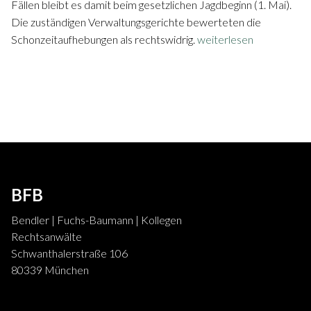
Fällen bleibt es damit beim gesetzlichen Jagdbeginn (1. Mai).
Die zuständigen Verwaltungsgerichte bewerteten die
Schonzeitaufhebungen als rechtswidrig.
weiterlesen
BFB
Bendler | Fuchs-Baumann | Kollegen
Rechtsanwälte
Schwanthalerstraße 106
80339 München